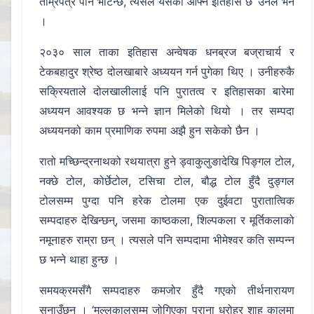
ताम्रपत्र पनि भेटिन्छ, त्यसैले यसको आफ्नै इतिहास छ’ उनले भने
।
२०३० साल ताका इतिहास अन्वेषक धनब्रज बज्राचार्य र
टेकबहादुर श्रेष्ठ दोलखाबारे अध्ययन गर्न पुगेका थिए । उनीहरुकै
सक्रियताले दोलखालीलाई पनि पुरातत्व र इतिहासका बारेमा
अध्ययन आवश्यक छ भन्ने ज्ञान मिलेको थियो । तर सम्पदा
अध्ययनको काम प्रमाणिक रुपमा अझै हुन सकेको छैन ।
रातो मच्छिन्द्रनाथको रथयात्रा हुने ड्वाकुलुङादेखि पिङ्गल टोल,
नक्छे टोल, कोर्छेटोल, टसिचा टोल, बौद्ध टोल हुँदै दुङ्गल
टोलसम्म पुग्दा पनि हरेक टोलमा एक दुईवटा पुरातात्विक
सम्पदाहरु देखिन्छन्, जसमा काष्ठकला, शिल्पकला र मूर्तिकलाको
नमूनाहरु राम्रा छन् । त्यसले पनि सम्पदामा भीमेश्वर कति सम्पन्न
छ भन्ने थाहा हुन्छ ।
समयक्रमसँगै सम्पदाहरु कमजोर हुँदै गएको तीर्थनारायण
सुनाउँछन् । ‘मल्लकालसम्म जोगिएका पुराना धरोहर शाह कालमा