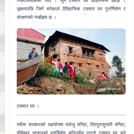
निकालिसकेका थिए । जुन टक्सार घर अहिलेसम्म छँदैछ ।
भूकम्पपछि जिर्ण बनेकाले ऐतिहासिक टक्सार घर पुनर्निर्माण र
संरक्षणको पर्खाइमा छ ।
टक्सार घर ।
स्वीस सरकारको सहयोगमा तलेजु मन्दिर, त्रिपुरासुन्दरी मन्दिर,
भीमेश्वर भण्डारको पुनर्निर्माण चलिरहँदा पुरानो टक्सार घर भने