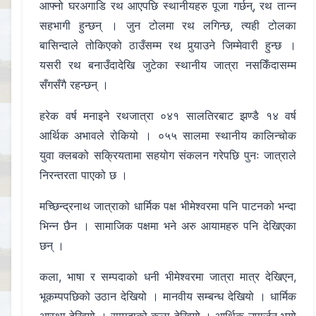
आफ्नो घरअगाडि रथ आएपछि स्थानीयहरु पूजा गर्छन्, रथ तान्न
सहभागी हुन्छन् । जुन टोलमा रथ लगिन्छ, त्यही टोलका
बासिन्दाले तोकिएको ठाउँसम्म रथ पुर्‍याउने जिम्मेवारी हुन्छ ।
यसरी रथ बनाउँदादेखि जुटेका स्थानीय जात्रा नसकिँदासम्म
सँगसँगै रहन्छन् ।
हरेक वर्ष मनाइने रथजात्रा ०४१ सालतिरबाट झण्डै १४ वर्ष
आर्थिक अभावले रोकियो । ०५५ सालमा स्थानीय कालिन्चोक
युवा क्लबको सक्रियतामा सहयोग संकलन गरेपछि पुनः जात्राले
निरन्तरता पाएको छ ।
मच्छिन्द्रनाथ जात्राको धार्मिक पक्ष भीमेश्वरमा पनि पाटनको भन्दा
भिन्न छैन । सामाजिक पक्षमा भने अरु आयामहरु पनि देखिएका
छन् ।
कला, भाषा र सम्पदाको धनी भीमेश्वरमा जात्रा मात्र देखिएन,
भूकम्पपछिको उठान देखियो । मानवीय सम्बन्ध देखियो । धार्मिक
आस्था देखियो । सम्पदाको कला देखियो । आर्थिक उपार्जन भयो